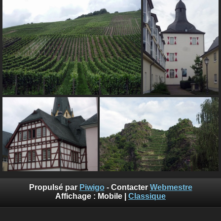
Propulsé par
Piwigo
- Contacter
Webmestre
Affichage :
Mobile
|
Classique
Sauf mention contraire, le contenu de ce site web est placé
sous les termes de la licence suivante :