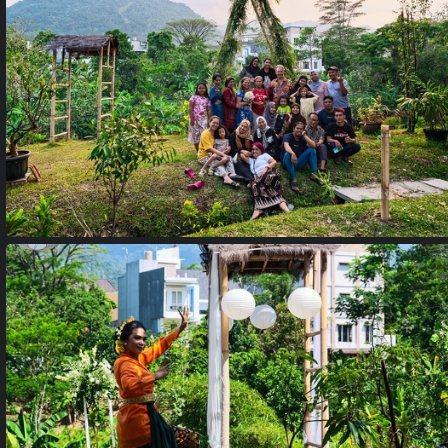
24102115 copie