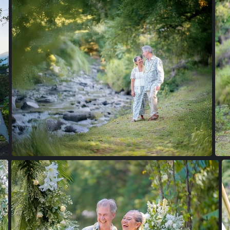
24102040 copie
48