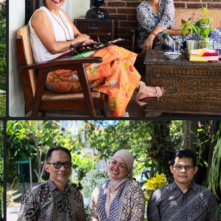
24102097 copie