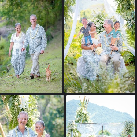
24102039 copie
47
46