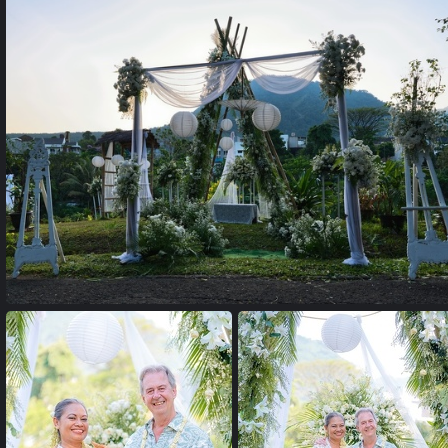
24102041 copie
24102033 copie