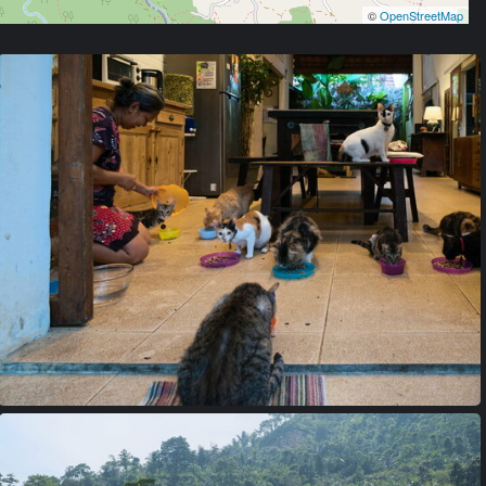
©
OpenStreetMap