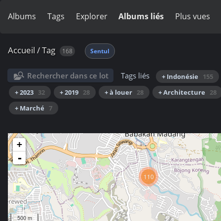
Albums
Tags
Explorer
Albums liés
Plus vues
Accueil
/
Tag
168
Sentul
Rechercher dans ce lot
Tags liés
+ Indonésie
155
+ 2023
32
+ 2019
28
+ à louer
28
+ Architecture
28
+ Marché
7
+
-
110
500 m