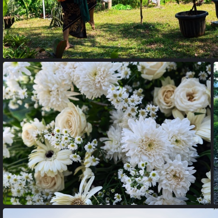
24102086 copie