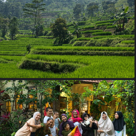
23022153
18033796