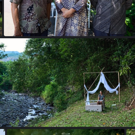
24102077 copie