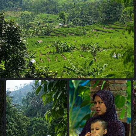
23022349 copie
18033803