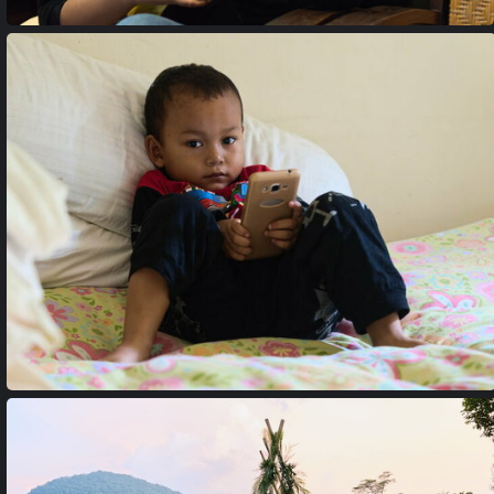
18033643
18033545