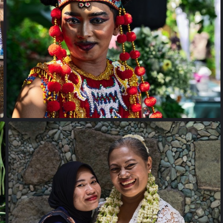
24102096 copie