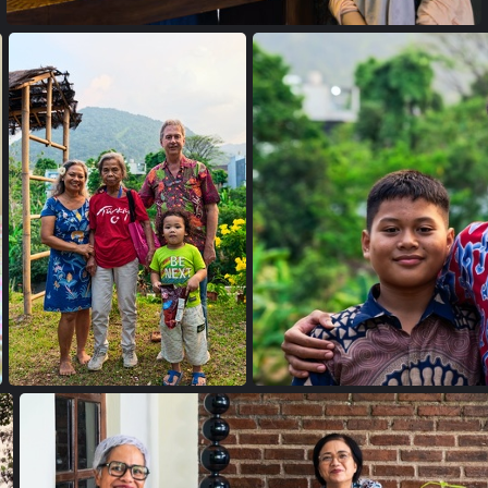
18033602
24102144 copie
24102