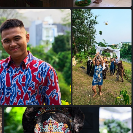
18033585
134 copie
24102122 copie