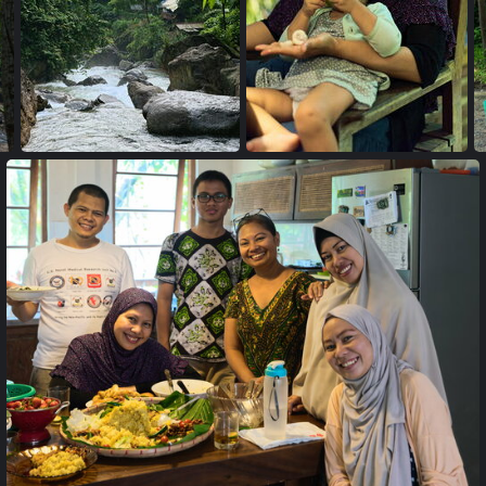
18033762
18033715