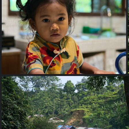
23022382 copie
23010017