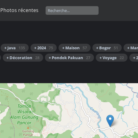
Photos récentes
+ Java
135
+ 2024
75
+ Maison
57
+ Bogor
51
+ Ma
+ Décoration
28
+ Pondok Pakuan
27
+ Voyage
22
+ 