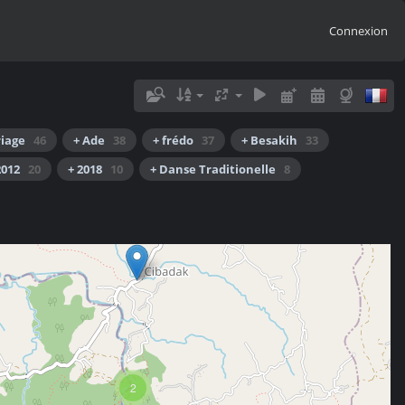
Connexion
riage
46
+ Ade
38
+ frédo
37
+ Besakih
33
2012
20
+ 2018
10
+ Danse Traditionelle
8
2