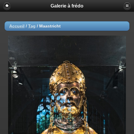
Galerie à frédo
Accueil
/
Tag
/
Maastricht