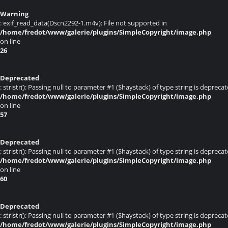
Warning
: exif_read_data(Dscn2292-1.m4v): File not supported in
/home/fredot/www/galerie/plugins/SimpleCopyright/image.php
on line
26
Deprecated
: stristr(): Passing null to parameter #1 ($haystack) of type string is deprecat
/home/fredot/www/galerie/plugins/SimpleCopyright/image.php
on line
57
Deprecated
: stristr(): Passing null to parameter #1 ($haystack) of type string is deprecat
/home/fredot/www/galerie/plugins/SimpleCopyright/image.php
on line
60
Deprecated
: stristr(): Passing null to parameter #1 ($haystack) of type string is deprecat
/home/fredot/www/galerie/plugins/SimpleCopyright/image.php