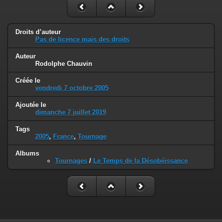
line
66
Deprecated
: stristr(): Passing null to parameter #1 ($haystack) of type
string is deprecated in
Droits d’auteur
Pas de licence mais des droits
/home/fredot/www/galerie/plugins/SimpleCopyright/image.php
on
line
69
Auteur
Rodolphe Chauvin
Deprecated
: stristr(): Passing null to parameter #1 ($haystack) of type
string is deprecated in
Créée le
/home/fredot/www/galerie/plugins/SimpleCopyright/image.php
on
vendredi 7 octobre 2005
line
72
Ajoutée le
Deprecated
: stristr(): Passing null to parameter #1 ($haystack) of type
dimanche 7 juillet 2019
string is deprecated in
Tags
/home/fredot/www/galerie/plugins/SimpleCopyright/image.php
on
2005
,
France
,
Tournage
line
75
Albums
Deprecated
: stristr(): Passing null to parameter #1 ($haystack) of type
Tournages
/
Le Temps de la Désobéissance
string is deprecated in
/home/fredot/www/galerie/plugins/SimpleCopyright/image.php
on
line
76
Deprecated
: stristr(): Passing null to parameter #1 ($haystack) of type
string is deprecated in
/home/fredot/www/galerie/plugins/SimpleCopyright/image.php
on