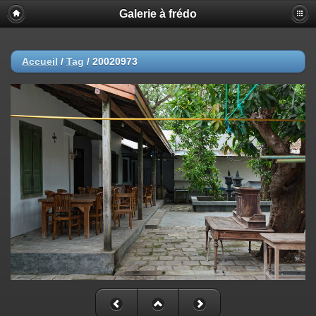
Galerie à frédo
Accueil
/
Tag
/
20020973