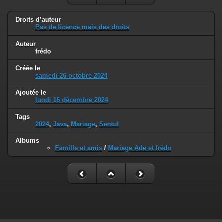
Droits d’auteur
Pas de licence mais des droits
Auteur
frédo
Créée le
samedi 26 octobre 2024
Ajoutée le
lundi 16 décembre 2024
Tags
2024
,
Java
,
Mariage
,
Sentul
Albums
Famille et amis
/
Mariage Ade et frédo