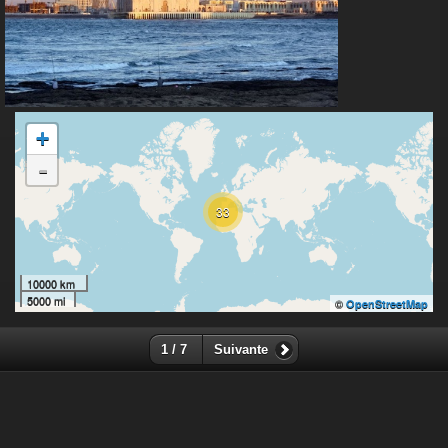
+
-
33
10000 km
5000 mi
©
OpenStreetMap
1 / 7
Suivante
Sauf mention contraire, le contenu de ce site web est placé